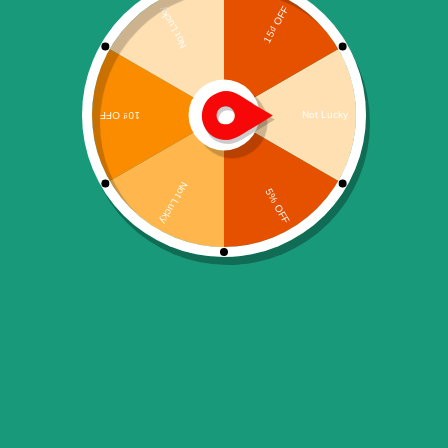
Chính sách đổi trả
Chính sách vận chuyển
Chính sách bảo mật
Free delivery for $80+
Free returns within 14 days
We are available 24/7