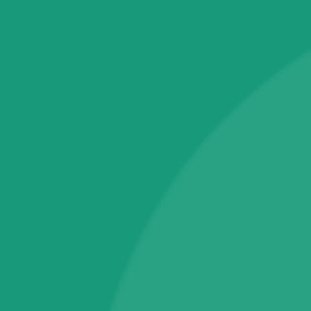
Đài Loan (Taiwan). Với sứ mệnh không ngừng nghiên cứu làm việc
chăm chỉ để mang đến những sản phẩm tối ưu nhất để bảo vệ làn da
Liên kết
Hướng dẫn mua hàng
Chính sách thanh toán
Chính sách đổi trả
Chính sách bảo mật thông tin
Chính sách giao, nhận hàng và kiểm hàng
Phân phối độc quyền bởi