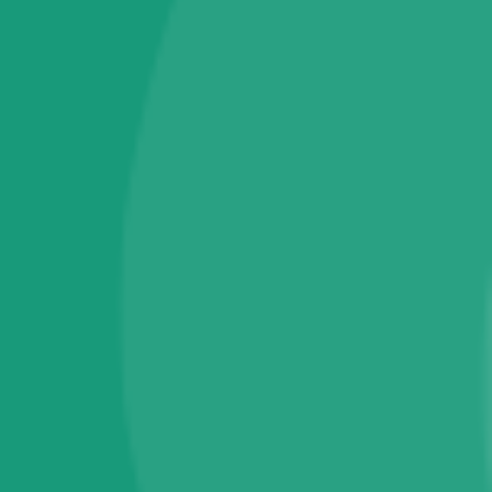
Công Ty Cổ Phần Đầu Tư Thương Mại ATHENA
Địa chỉ : 98 Nguyễn Công Trứ, Nguyễn Thái Bình , Quận 1
MST : 0317447319 cấp ngày 25/08/2022 nơi cấp Sở kế hoạch
và đầu tư Tp.HCM
0783337173
Inteldermmedical@gmail.com
Giờ làm việc : 8h30 - 17h (Thứ 2 - Thứ 6)
Fanpage